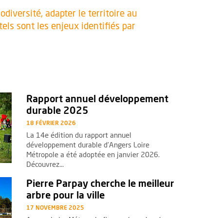
diversité, adapter le territoire au
els sont les enjeux identifiés par
té Rapport annuel développement durable 2025
Rapport annuel développement
durable 2025
18 FÉVRIER 2026
La 14e édition du rapport annuel
développement durable d'Angers Loire
Métropole a été adoptée en janvier 2026.
Découvrez...
Pierre Parpay cherche le meilleur arbre pour la ville
Pierre Parpay cherche le meilleur
arbre pour la ville
17 NOVEMBRE 2025