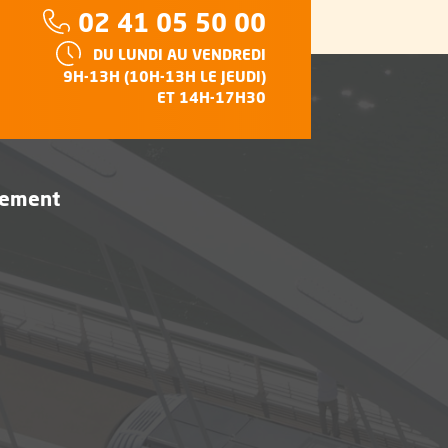
Téléphone :
02 41 05 50 00
HORAIRES :
DU LUNDI AU VENDREDI
e
9H-13H (10H-13H LE JEUDI)
ET 14H-17H30
vement
être
, Ouvre une nouvelle fenêtre