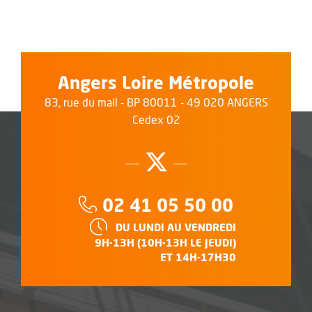
Angers Loire Métropole
83, rue du mail - BP 80011 - 49 020 ANGERS
Cedex 02
Suivez-nous su
, Ouvre une no
Téléphone :
02 41 05 50 00
HORAIRES :
DU LUNDI AU VENDREDI
9H-13H (10H-13H LE JEUDI)
ET 14H-17H30