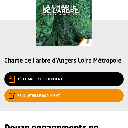
Charte de l'arbre d'Angers Loire Métropole
, OUVRE UNE NOUVELLE FENÊTRE
(FORMAT PDF)
TÉLÉHARGER LE DOCUMENT
, OUVRE UNE NOUVELLE FENÊTRE
FEUILLETER LE DOCUMENT
Douze engagements en