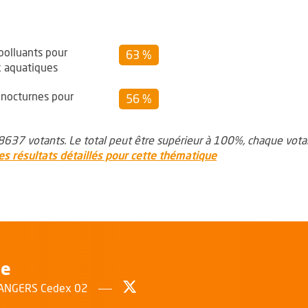
polluants pour
63 %
ux aquatiques
 nocturnes pour
56 %
637 votants. Le total peut être supérieur à 100%, chaque votan
les résultats détaillés pour cette thématique
le
Suivez-nous sur Twitter
, Ouvre une nouvelle fenêtr
0 ANGERS Cedex 02