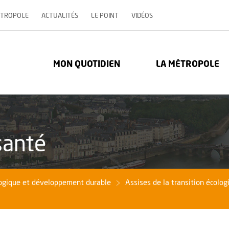
, OUVRE UNE NOUVELLE 
ÉTROPOLE
ACTUALITÉS
LE POINT
VIDÉOS
re Métropole - Communauté urbaine : Retour à l'accueil
MON QUOTIDIEN
LA MÉTROPOLE
santé
logique et développement durable
Assises de la transition écolog