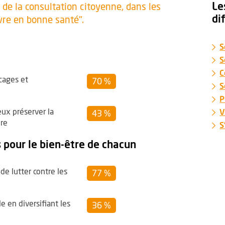
Le
s de la consultation citoyenne, dans les
di
vre en bonne santé".
S
S
C
cages et
70 %
S
P
eux préserver la
V
43 %
ure
S
 pour le bien-être de chacun
de lutter contre les
77 %
e en diversifiant les
36 %