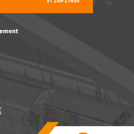
ET 14H-17H30
vement
être
, Ouvre une nouvelle fenêtre
être