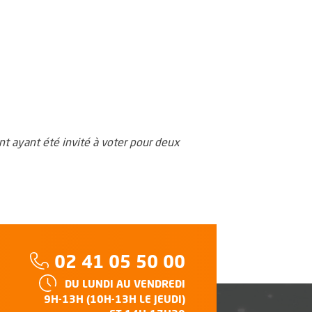
t ayant été invité à voter pour deux
Téléphone :
02 41 05 50 00
HORAIRES :
DU LUNDI AU VENDREDI
e
9H-13H (10H-13H LE JEUDI)