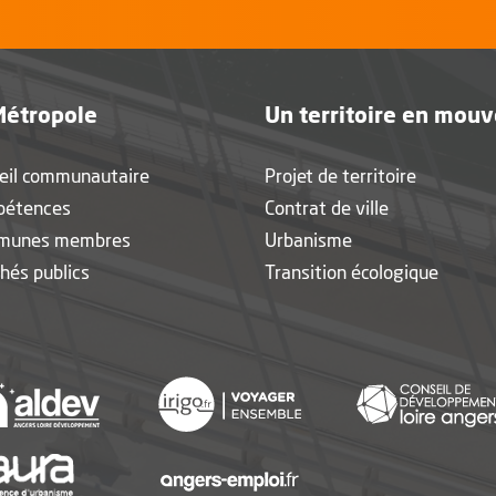
Métropole
Un territoire en mou
eil communautaire
Projet de territoire
pétences
Contrat de ville
munes membres
Urbanisme
hés publics
Transition écologique
nouvelle fenêtre
, Ouvre une nouvelle fenêtre
, Ouvre une nouvelle fen
, Ouvre une nouvelle fenêtre
, Ouvre une nouvelle fen