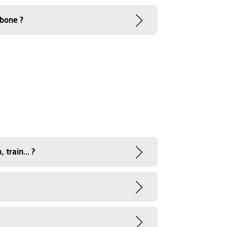
rbone ?
train... ?