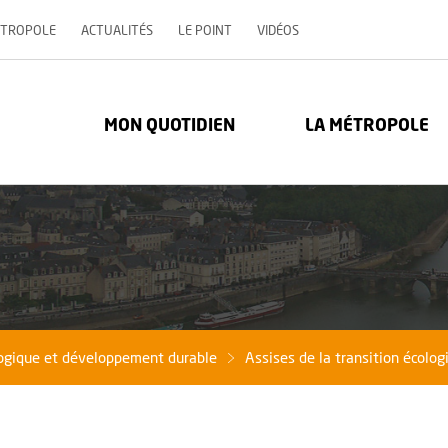
, OUVRE UNE NOUVELLE 
ÉTROPOLE
ACTUALITÉS
LE POINT
VIDÉOS
re Métropole - Communauté urbaine : Retour à l'accueil
MON QUOTIDIEN
LA MÉTROPOLE
logique et développement durable
Assises de la transition écolog