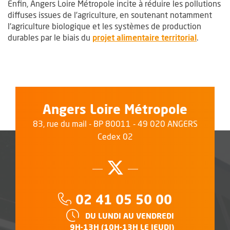
Enfin, Angers Loire Métropole incite à réduire les pollutions
diffuses issues de l’agriculture, en soutenant notamment
l'agriculture biologique et les systèmes de production
durables par le biais du
projet alimentaire territorial
.
Angers Loire Métropole
83, rue du mail - BP 80011 - 49 020 ANGERS
Cedex 02
Suivez-nous su
, Ouvre une no
Téléphone :
02 41 05 50 00
HORAIRES :
DU LUNDI AU VENDREDI
9H-13H (10H-13H LE JEUDI)