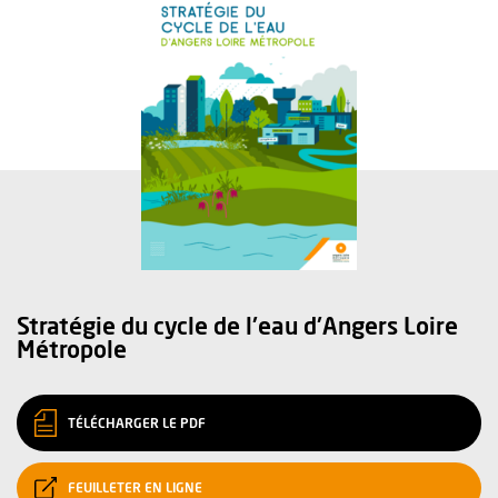
Stratégie du cycle de l'eau d'Angers Loire
Métropole
, OUVRE UNE NOUVELLE FENÊTRE
(FORMAT PDF)
TÉLÉCHARGER LE PDF
, OUVRE UNE NOUVELLE FENÊTRE
FEUILLETER EN LIGNE