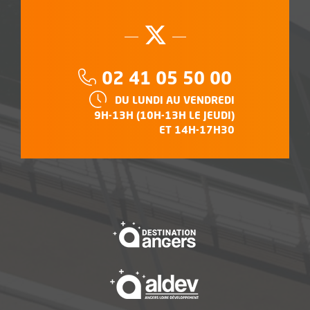
Suivez-nous su
, Ouvre une no
Téléphone :
02 41 05 50 00
HORAIRES :
DU LUNDI AU VENDREDI
9H-13H (10H-13H LE JEUDI)
ET 14H-17H30
, Ouvre une nouvelle f
, Ouvre une nouvelle f