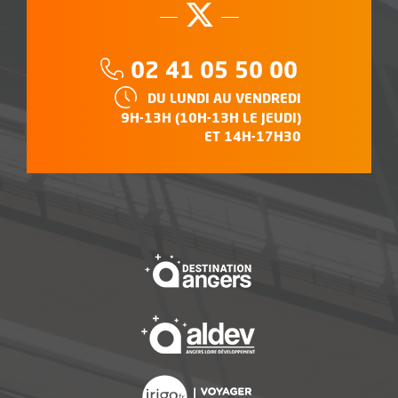
Suivez-nous su
, Ouvre une no
Téléphone :
02 41 05 50 00
HORAIRES :
DU LUNDI AU VENDREDI
9H-13H (10H-13H LE JEUDI)
ET 14H-17H30
, Ouvre une nouvelle f
, Ouvre une nouvelle f
, Ouvre une nouvelle f