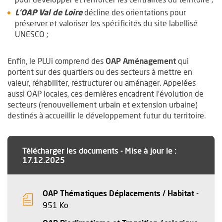
L’OAP Val de Loire
décline des orientations pour
préserver et valoriser les spécificités du site labellisé
UNESCO ;
Enfin, le PLUi comprend des
OAP Aménagement
qui
portent sur des quartiers ou des secteurs à mettre en
valeur, réhabiliter, restructurer ou aménager. Appelées
aussi OAP locales, ces dernières encadrent l’évolution de
secteurs (renouvellement urbain et extension urbaine)
destinés à accueillir le développement futur du territoire.
Télécharger les documents
-
Mise à jour le :
17.12.2025
OAP Thématiques Déplacements / Habitat -
, Fichier au format Pdf
, Ouvre une nouvelle fenêtre
951 Ko