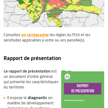
, Ouvre une nouvelle fenêtre
, Ouvre une nouvelle fenêtre
Consultez
en cartographie
les règles du PLUi et les
servitudes applicables à votre ou vos parcelle(s).
Rapport de présentation
Le rapport de présentation
est
un document d’ordre général
qui présente les caractéristiques
du territoire.
Il expose le
diagnostic
en
matière de développement