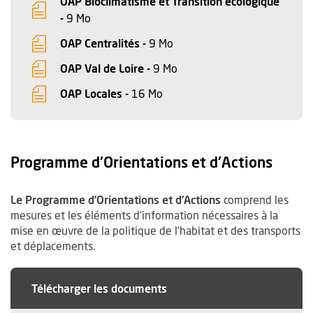
OAP Bioclimatisme et Transition écologique
, Fichier au format Pdf
, Ouvre une nouvelle fenêtre
-
9 Mo
, Fichier au format Pdf
, Ouvre une nouvelle fenêtr
OAP Centralités -
9 Mo
, Fichier au format Pdf
, Ouvre une nouvelle fenêtr
OAP Val de Loire -
9 Mo
, Fichier au format Pdf
, Ouvre une nouvelle fenêtre
OAP Locales -
16 Mo
Programme d'Orientations et d'Actions
Le Programme d’Orientations et d’Actions
comprend les
mesures et les éléments d’information nécessaires à la
mise en œuvre de la politique de l’habitat et des transports
et déplacements.
Télécharger les documents