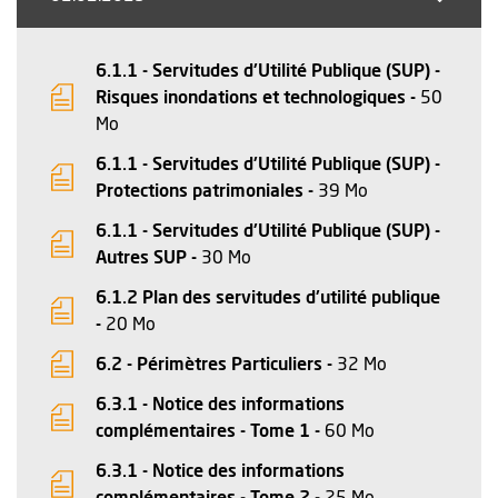
6.1.1 - Servitudes d'Utilité Publique (SUP) -
Risques inondations et technologiques -
50
, Fichier au format Pdf
, Ouvre une nouvelle fenêtre
Mo
6.1.1 - Servitudes d'Utilité Publique (SUP) -
, Fichier au form
, Ouvre une nouv
Protections patrimoniales -
39 Mo
6.1.1 - Servitudes d'Utilité Publique (SUP) -
, Fichier au format Pdf
, Ouvre une nouvelle fenêtre
Autres SUP -
30 Mo
6.1.2 Plan des servitudes d'utilité publique
, Fichier au format Pdf
, Ouvre une nouvelle fenêtre
-
20 Mo
, Fichier au fo
, Ouvre une no
6.2 - Périmètres Particuliers -
32 Mo
6.3.1 - Notice des informations
, Fichier au for
, Ouvre une nou
complémentaires - Tome 1 -
60 Mo
6.3.1 - Notice des informations
, Fichier au for
, Ouvre une nou
complémentaires - Tome 2 -
25 Mo