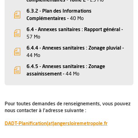
6.3.2 - Plan des Informations
, Fichier au format Pdf
, Ouvre une nouvelle fen
Complémentaires -
40 Mo
6.4 - Annexes sanitaires : Rapport général -
, Fichier au format Pdf
, Ouvre une nouvelle fenêtre
57 Mo
6.4.4 - Annexes sanitaires : Zonage pluvial -
, Fichier au format Pdf
, Ouvre une nouvelle fenêtre
44 Mo
6.4.5 - Annexes sanitaires : Zonage
, Fichier au format Pdf
, Ouvre une nouvelle fenêt
assainissement -
44 Mo
Pour toutes demandes de renseignements, vous pouvez
nous contacter à l'adresse suivante :
, Ouvre une n
DADT-Planification(at)angersloiremetropole.fr