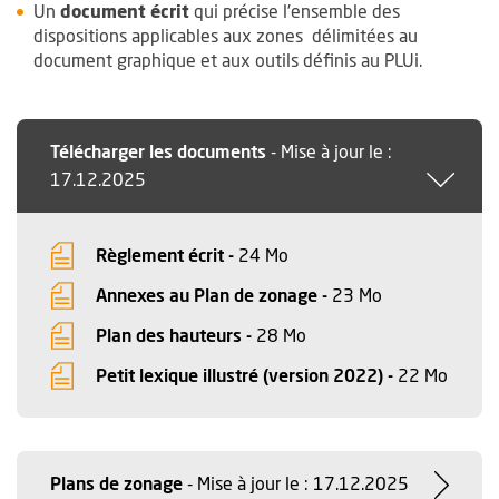
Un
document écrit
qui précise l’ensemble des
dispositions applicables aux zones délimitées au
document graphique et aux outils définis au PLUi.
Télécharger les documents
-
Mise à jour le :
17.12.2025
, Fichier au format Pdf
, Ouvre une nouvelle fenêt
Règlement écrit -
24 Mo
, Fichier au fo
, Ouvre une no
Annexes au Plan de zonage -
23 Mo
, Fichier au format Pdf
, Ouvre une nouvelle fen
Plan des hauteurs -
28 Mo
, Fichi
, Ouvr
Petit lexique illustré (version 2022) -
22 Mo
Plans de zonage
-
Mise à jour le : 17.12.2025