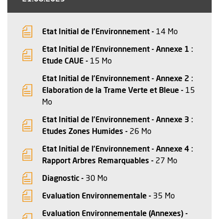
, Fichier au
, Ouvre une
Etat Initial de l'Environnement -
14 Mo
Etat Initial de l'Environnement - Annexe 1 :
, Fichier au format Pdf
, Ouvre une nouvelle fenêtre
Etude CAUE -
15 Mo
Etat Initial de l'Environnement - Annexe 2 :
Elaboration de la Trame Verte et Bleue -
15
, Fichier au format Pdf
, Ouvre une nouvelle fenêtre
Mo
Etat Initial de l'Environnement - Annexe 3 :
, Fichier au format 
, Ouvre une nouvell
Etudes Zones Humides -
26 Mo
Etat Initial de l'Environnement - Annexe 4 :
, Fichier au
, Ouvre une
Rapport Arbres Remarquables -
27 Mo
, Fichier au format Pdf
, Ouvre une nouvelle fenêtre
Diagnostic -
30 Mo
, Fichier au 
, Ouvre une 
Evaluation Environnementale -
35 Mo
Evaluation Environnementale (Annexes) -