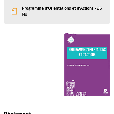
Programme d'Orientations et d'Actions -
26
, Fichier au format Pdf
, Ouvre une nouvelle fenêtre
Mo