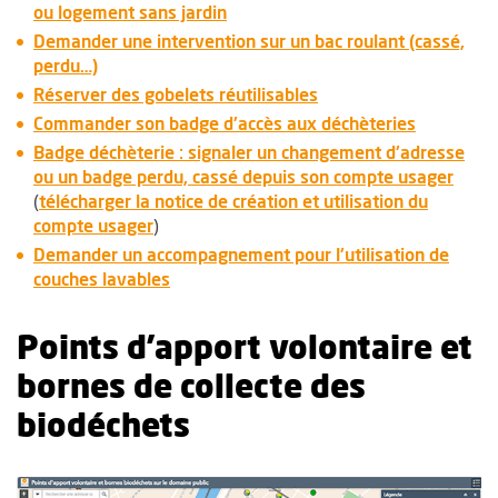
ou logement sans jardin
Demander une intervention sur un bac roulant (cassé,
, Ouvre une nouvelle fenêtre
perdu…)
Réserver des gobelets réutilisables
, Ouvre un
Commander son badge d'accès aux déchèteries
Badge déchèterie : signaler un changement d'adresse
, Ouv
ou un badge perdu, cassé depuis son compte usager
(
télécharger la notice de création et utilisation du
, Ouvre une nouvelle fenêtre
compte usager
)
Demander un accompagnement pour l'utilisation de
couches lavables
Points d'apport volontaire et
bornes de collecte des
biodéchets