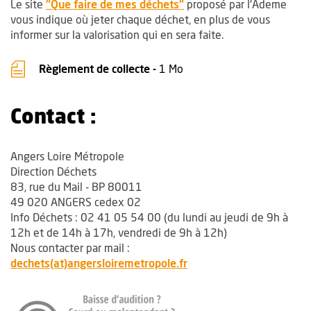
, Ouvre une nouvelle fen
Le site
"Que faire de mes déchets"
proposé par l'Ademe
vous indique où jeter chaque déchet, en plus de vous
informer sur la valorisation qui en sera faite.
, Fichier au format Pdf
, Ouvre une nouvelle fenê
Règlement de collecte -
1 Mo
Contact :
Angers Loire Métropole
Direction Déchets
83, rue du Mail - BP 80011
49 020 ANGERS cedex 02
Info Déchets : 02 41 05 54 00 (du lundi au jeudi de 9h à
12h et de 14h à 17h, vendredi de 9h à 12h)
Nous contacter par mail :
, Ouvre une nouvelle fen
dechets(at)angersloiremetropole.fr