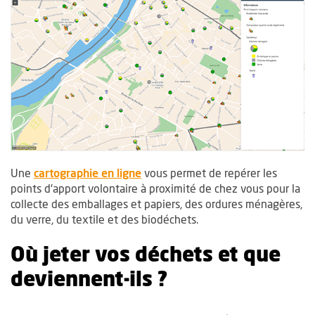
, Ouvre une nouvelle fenêtre
, Ouvre une nouvelle fenêtre
Une
cartographie en ligne
vous permet de repérer les
points d'apport volontaire à proximité de chez vous pour la
collecte des emballages et papiers, des ordures ménagères,
du verre, du textile et des biodéchets.
Où jeter vos déchets et que
deviennent-ils ?