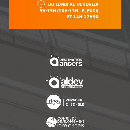
HORAIRES :
DU LUNDI AU VENDREDI
9H-13H (10H-13H LE JEUDI)
ET 14H-17H30
, Ouvre une nouvelle f
, Ouvre une nouvelle f
, Ouvre une nouvelle f
, Ouvre une nouvelle f