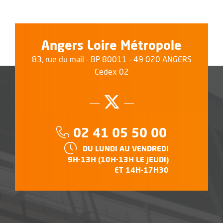
Angers Loire Métropole
83, rue du mail - BP 80011 - 49 020 ANGERS
Cedex 02
Suivez-nous su
, Ouvre une no
Téléphone :
02 41 05 50 00
HORAIRES :
DU LUNDI AU VENDREDI
9H-13H (10H-13H LE JEUDI)
ET 14H-17H30