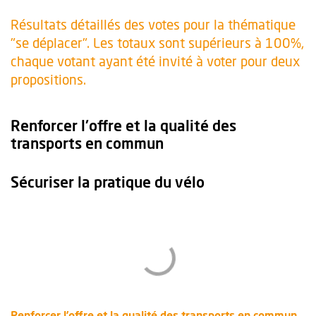
Résultats détaillés des votes pour la thématique
"se déplacer". Les totaux sont supérieurs à 100%,
chaque votant ayant été invité à voter pour deux
propositions.
Renforcer l'offre et la qualité des
transports en commun
Sécuriser la pratique du vélo
, O
Renforcer l’offre et la qualité des transports en commun