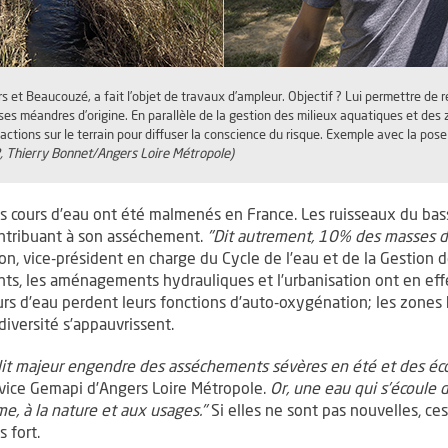
rs et Beaucouzé, a fait l’objet de travaux d’ampleur. Objectif ? Lui permettre de 
es méandres d’origine. En parallèle de la gestion des milieux aquatiques et des
actions sur le terrain pour diffuser la conscience du risque. Exemple avec la pose
 Thierry Bonnet/Angers Loire Métropole)
les cours d’eau ont été malmenés en France. Les ruisseaux du bas
ontribuant à son asséchement.
"Dit autrement, 10% des masses d
llon, vice-président en charge du Cycle de l’eau et de la Gestion
ts, les aménagements hydrauliques et l’urbanisation ont en ef
cours d’eau perdent leurs fonctions d’auto-oxygénation; les zones
diversité s’appauvrissent.
lit majeur engendre des asséchements sévères en été et des éco
rvice Gemapi d’Angers Loire Métropole.
Or, une eau qui s’écoule
e, à la nature et aux usages."
Si elles ne sont pas nouvelles, c
 fort.