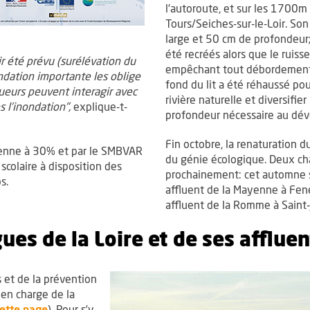
l’autoroute, et sur les 1700m 
Tours/Seiches-sur-le-Loir. So
large et 50 cm de profondeur;
été recréés alors que le ruiss
r été prévu (surélévation du
empêchant tout débordement. E
ondation importante les oblige
fond du lit a été réhaussé po
oueurs peuvent interagir avec
rivière naturelle et diversifier
 l’inondation",
explique-t-
profondeur nécessaire au dév
Fin octobre, la renaturation d
péenne à 30% et par le SMBVAR
du génie écologique. Deux ch
colaire à disposition des
prochainement: cet automne su
s.
affluent de la Mayenne à Fene
affluent de la Romme à Saint-
ues de la Loire et de ses affluen
 et de la prévention
 en charge de la
ette page
). Pour s’y