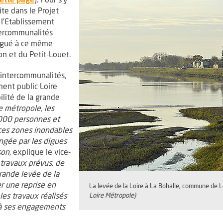
ite dans le Projet
l’Etablissement
ntercommunalités
élégué à ce même
n et du Petit-Louet.
intercommunalités,
ment public Loire
lité de la grande
e métropole, les
0000 personnes et
 ces zones inondables
ongée par les digues
son,
explique le vice-
 travaux prévus, de
grande levée de la
r une reprise en
La levée de la Loire à La Bohalle, commune de L
les travaux réalisés
Loire Métropole)
s à ses engagements