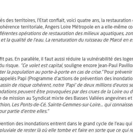
 des territoires, l’Etat confiait, voici quatre ans, la restaurati
hérence territoriale, Angers Loire Métropole en a elle-même con
férentes opérations de restauration des milieux aquatiques, zon
 et la qualité de l’eau. La renaturation du ruisseau de Marcé en 
t pas. En parallèle, il faut aussi réduire la vulnérabilité des lo
du risque.
"Ce volet est capital
, souligne encore Jean-Paul Pavill
ter la population au porte-à-porte en cas de crise."
Pour prévenir
appelés Papi (Programme d’actions de prévention des inondations
assin de risque cohérent, notre ‘Papi’ de deux millions d’euros s
dations peuvent être provoquées par des crues de la Loire ou de
gée de mission au Syndicat mixte des Basses Vallées angevines
ion, Les Ponts-de-Cé, Sainte-Gemmes-sur-Loire… qui connaisse
 partie d’entre elles."
vention des inondations entrent dans le grand cycle de l’eau qui 
luviale de rester là où elle tombe et faire en sorte que ce qui ret