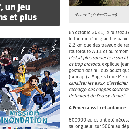
, un jeu
ns et plus
(Photo: Capitaine/Charon)
En octobre 2021, le ruisseau d
le théâtre d’un grand remanie
2,2 km que des travaux de rec
l’autoroute A 11 et au reme
n’était plus connecté à son li
et trop profond
, explique Jea
gestion des milieux aquatique
(Gemapi) à Angers Loire Métr
canaliser les eaux, d’assécher
recharge des nappes souterrai
détriment de l’écosystème."
A Feneu aussi, cet automne
800000 euros ont été nécessai
sa longueur: sur 500m au dép