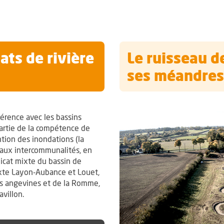
ats de rivière
Le ruisseau d
ses méandres
hérence avec les bassins
partie de la compétence de
tion des inondations (la
e aux intercommunalités, en
icat mixte du bassin de
mixte Layon-Aubance et Louet,
es angevines et de la Romme,
villon.