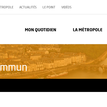
, OUVRE UNE NOUVELLE 
ÉTROPOLE
ACTUALITÉS
LE POINT
VIDÉOS
re Métropole - Communauté urbaine : Retour à l'accueil
MON QUOTIDIEN
LA MÉTROPOLE
commun