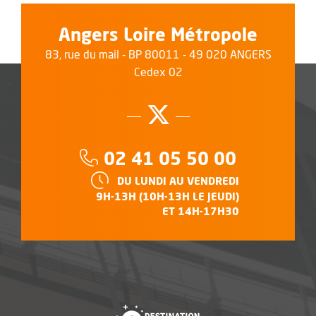
Angers Loire Métropole
83, rue du mail - BP 80011 - 49 020 ANGERS
Cedex 02
Suivez-nous su
, Ouvre une no
Téléphone :
02 41 05 50 00
HORAIRES :
DU LUNDI AU VENDREDI
9H-13H (10H-13H LE JEUDI)
ET 14H-17H30
, Ouvre une nouvelle f