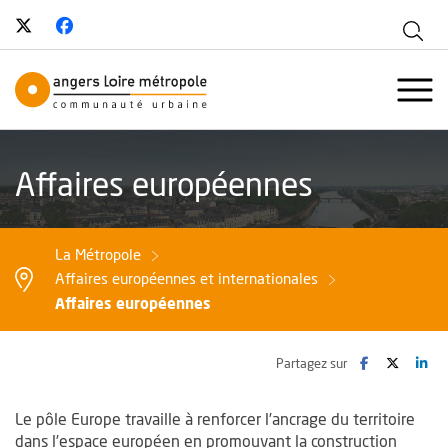
Suivez-nous sur Twitter
, Ouvre une nouvelle fenêtre
Suivez-nous sur Facebook
, Ouvre une nouvelle fenêtre
Aff
Angers Loire Métropole - Communau
Ouvr
Affaires européennes
La Métropole
Affaires européennes et internationales
Affaires européennes
Facebook
, Ouvre une no
Twitter
, Ouvre 
Lin
, O
Partagez sur
Le pôle Europe travaille à renforcer l’ancrage du territoire
dans l’espace européen en promouvant la construction