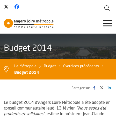
Suivez-nous sur Twitter
, Ouvre une nouvelle fenêtre
Suivez-nous sur Facebook
, Ouvre une nouvelle fenêtre
Aff
Angers Loire Métropole - Communau
Ouvr
Budget 2014
La Métropole
Budget
Exercices précédents
Budget 2014
Facebook
, Ouvre une no
Twitter
, Ouvre 
Lin
, O
Partagez sur
Le budget 2014 d’Angers Loire Métropole a été adopté en
conseil communautaire jeudi 13 février.
"Nous avons été
prudents et solidaires"
, estime le président Jean-Claude