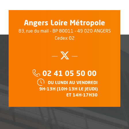
Angers Loire Métropole
83, rue du mail - BP 80011 - 49 020 ANGERS
Cedex 02
Suivez-nous su
, Ouvre une no
Téléphone :
02 41 05 50 00
HORAIRES :
DU LUNDI AU VENDREDI
9H-13H (10H-13H LE JEUDI)
ET 14H-17H30