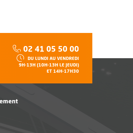
Téléphone :
02 41 05 50 00
HORAIRES :
DU LUNDI AU VENDREDI
e
9H-13H (10H-13H LE JEUDI)
ET 14H-17H30
vement