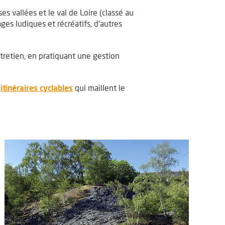
es vallées et le val de Loire (classé au
es ludiques et récréatifs, d'autres
ntretien, en pratiquant une gestion
uvre une nouvelle fenêtre
, Ouvre une nouvelle fenêtre
t
itinéraires cyclables
qui maillent le