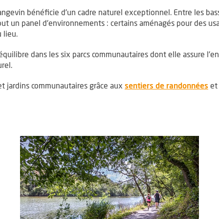
 angevin bénéficie d'un cadre naturel exceptionnel. Entre les bass
tout un panel d'environnements : certains aménagés pour des usag
 lieu.
équilibre dans les six parcs communautaires dont elle assure l'e
rel.
, O
et jardins communautaires grâce aux
sentiers de randonnées
e