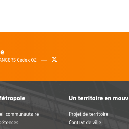
le
Suivez-nous sur Twitter
, Ouvre une nouvelle fenêtr
0 ANGERS Cedex 02
Métropole
Un territoire en mou
eil communautaire
Projet de territoire
pétences
Contrat de ville