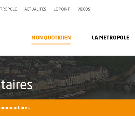
, OUVRE UNE NOUVELLE 
ÉTROPOLE
ACTUALITÉS
LE POINT
VIDÉOS
re Métropole - Communauté urbaine : Retour à l'accueil
MON QUOTIDIEN
LA MÉTROPOLE
taires
ommunautaires