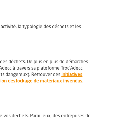
ctivité, la typologie des déchets et les
e des déchets. De plus en plus de démarches
Adecc à travers sa plateforme Troc’Adecc
hets dangereux). Retrouver des
initiatives
 une nouvelle fenêtre
, Ouvre une nouvelle f
ion destockage de matériaux invendus
,
re une nouvelle fenêtre
e vos déchets. Parmi eux, des entreprises de