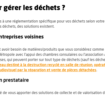
 gérer les déchets ?
 à une réglementation spécifique pour vos déchets selon votre a
os déchets, des solutions existent.
ntreprises voisines
ent avoir besoin de matières/produits que vous considérez comm
ropole avec l’appui des chambres consulaires ou l’association 
rises, qui peuvent porter sur tout type de déchets (sauf les déc
re une nouvelle fenêtre
, Ouvre
eau destiné à la destruction recyclé en salle de réunion
,
opérat
, Ouv
diovisuel par la réparation et vente de pièces détachées
.
un prestataire
 de vous apporter des solutions de collecte et de valorisation d