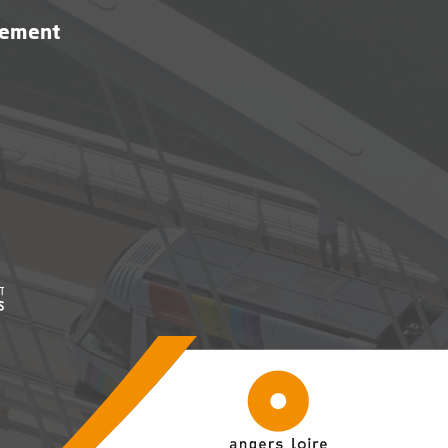
vement
être
, Ouvre une nouvelle fenêtre
être