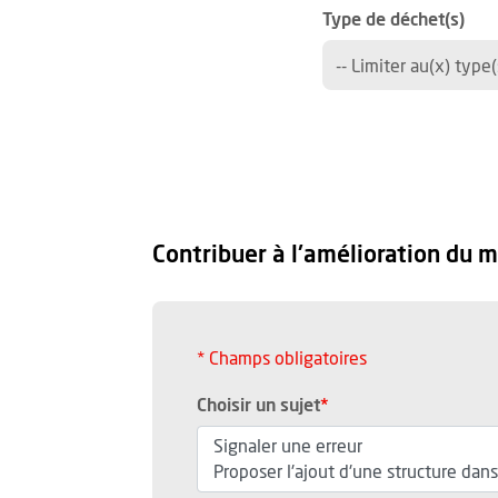
Filt
Type de déchet(s)
-- Limiter au(x) type(
Contribuer à l'amélioration du 
* Champs obligatoires
Pour des raisons de sécurité, ce formul
, champ obligatoire
Choisir un sujet
*