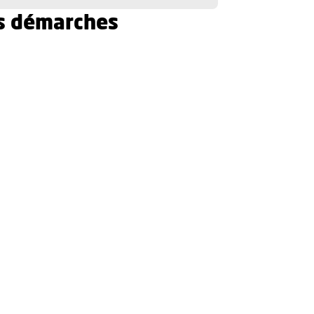
s démarches
vre une nouvelle fenêtre