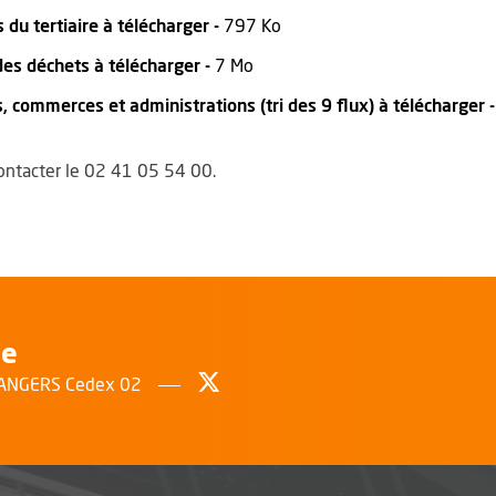
, Fichier au format Pdf
, Ouvre une nouvelle fenêtr
 du tertiaire à télécharger -
797 Ko
, Fichier au format Pdf
, Ouvre une nouvelle fenêtre
s déchets à télécharger -
7 Mo
s, commerces et administrations (tri des 9 flux) à télécharger 
ontacter le 02 41 05 54 00.
le
Suivez-nous sur Twitter
, Ouvre une nouvelle fenêtr
0 ANGERS Cedex 02