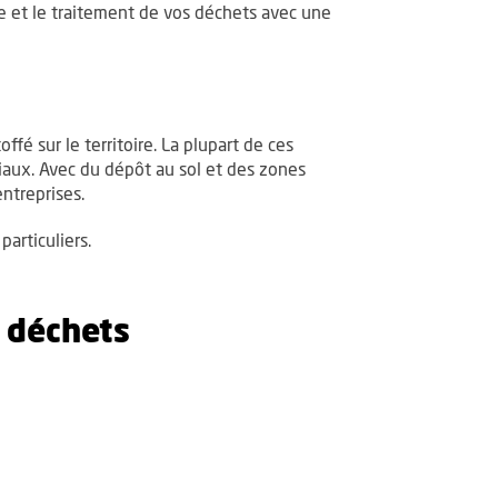
te et le traitement de vos déchets avec une
fé sur le territoire. La plupart de ces
iaux. Avec du dépôt au sol et des zones
ntreprises.
particuliers.
s déchets
e de déchets professionnels