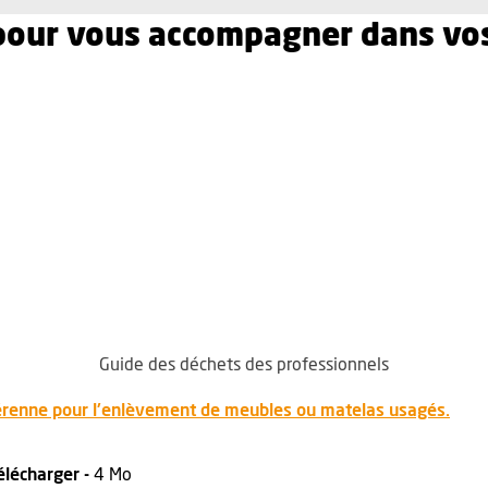
pour vous accompagner dans vo
Guide des déchets des professionnels
, Ou
pérenne pour l'enlèvement de meubles ou matelas usagés.
, Fichier au format Pdf
, Ouvre une nouvelle fenêtre
élécharger -
4 Mo