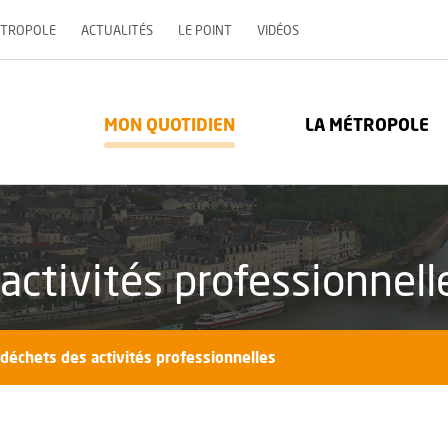
, OUVRE UNE NOUVELLE 
ÉTROPOLE
ACTUALITÉS
LE POINT
VIDÉOS
re Métropole - Communauté urbaine : Retour à l'accueil
MON QUOTIDIEN
LA MÉTROPOLE
activités professionnell
 déchets des activités professionnelles