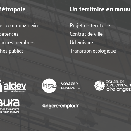
Métropole
Un territoire en mou
eil communautaire
Projet de territoire
pétences
Contrat de ville
munes membres
Urbanisme
hés publics
Transition écologique
nouvelle fenêtre
, Ouvre une nouvelle fenêtre
, Ouvre une nouvelle fen
, Ouvre une nouvelle fenêtre
, Ouvre une nouvelle fen