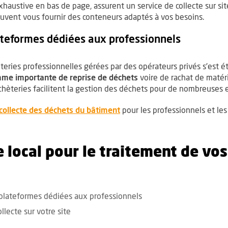
haustive en bas de page, assurent un service de collecte sur si
 peuvent vous fournir des conteneurs adaptés à vos besoins.
ateformes dédiées aux professionnels
ries professionnelles gérées par des opérateurs privés s’est étof
me importante de reprise de déchets
voire de rachat de matér
chèteries facilitent la gestion des déchets pour de nombreuses e
, Ouvre une nouvelle fenêtre
collecte des déchets du bâtiment
pour les professionnels et les 
 local pour le traitement de vo
es prestataires pour la collect
r les prestataires par type de collecte de déchets
 plateformes dédiées aux professionnels
llecte sur votre site