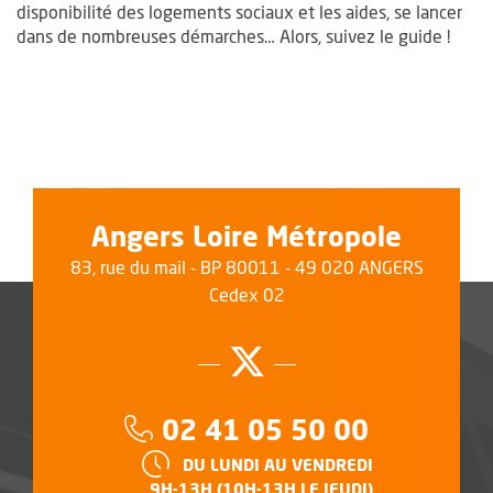
disponibilité des logements sociaux et les aides, se lancer
dans de nombreuses démarches… Alors, suivez le guide !
Angers Loire Métropole
83, rue du mail - BP 80011 - 49 020 ANGERS
Cedex 02
Suivez-nous su
, Ouvre une no
Téléphone :
02 41 05 50 00
HORAIRES :
DU LUNDI AU VENDREDI
9H-13H (10H-13H LE JEUDI)