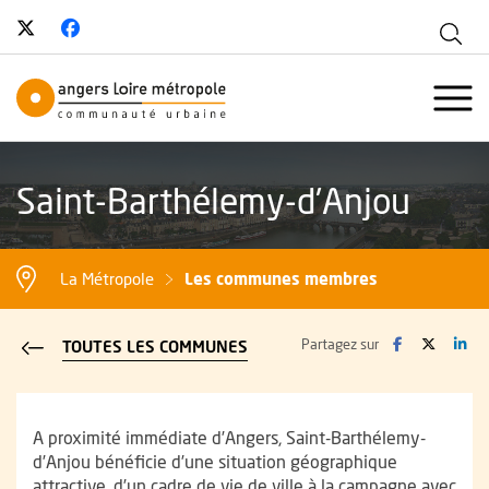
Suivez-nous sur Twitter
, Ouvre une nouvelle fenêtre
Suivez-nous sur Facebook
, Ouvre une nouvelle fenêtre
Aff
Angers Loire Métropole - Communau
Ouvr
Saint-Barthélemy-d'Anjou
Les communes membres
La Métropole
Facebook
, Ouvre une no
Twitter
, Ouvre 
Lin
, O
Partagez sur
TOUTES LES COMMUNES
RETOUR À LA LISTE DES COMMUNES
Présentation
A proximité immédiate d’Angers, Saint-Barthélemy-
d’Anjou bénéficie d’une situation géographique
attractive, d’un cadre de vie de ville à la campagne avec