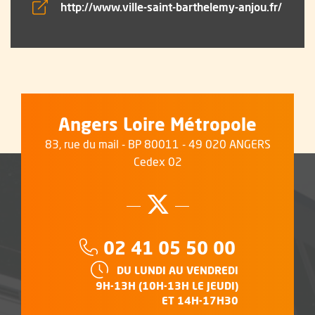
, Ouvr
http://www.ville-saint-barthelemy-anjou.fr/
Angers Loire Métropole
83, rue du mail - BP 80011 - 49 020 ANGERS
Cedex 02
Suivez-nous su
, Ouvre une no
Téléphone :
02 41 05 50 00
HORAIRES :
DU LUNDI AU VENDREDI
9H-13H (10H-13H LE JEUDI)
ET 14H-17H30