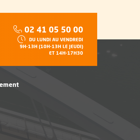
Téléphone :
02 41 05 50 00
HORAIRES :
DU LUNDI AU VENDREDI
e
9H-13H (10H-13H LE JEUDI)
ET 14H-17H30
vement