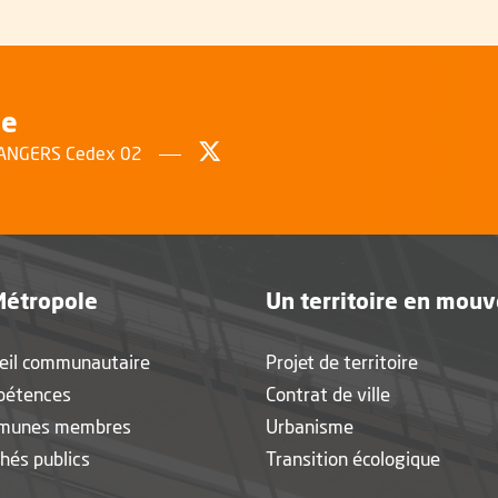
le
Suivez-nous sur Twitter
, Ouvre une nouvelle fenêtr
0 ANGERS Cedex 02
Métropole
Un territoire en mou
eil communautaire
Projet de territoire
pétences
Contrat de ville
munes membres
Urbanisme
hés publics
Transition écologique