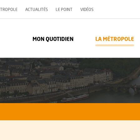
, OUVRE UNE NOUVELLE 
ÉTROPOLE
ACTUALITÉS
LE POINT
VIDÉOS
re Métropole - Communauté urbaine : Retour à l'accueil
MON QUOTIDIEN
LA MÉTROPOLE