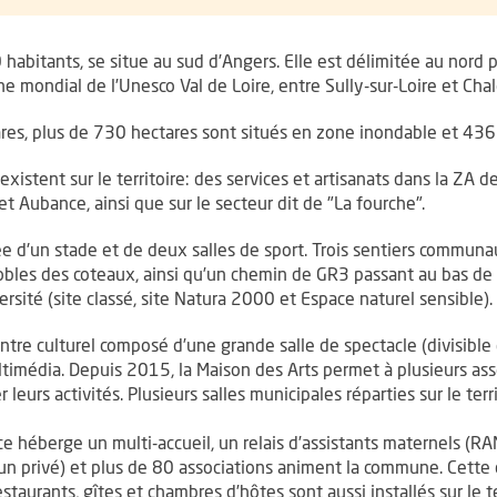
bitants, se situe au sud d’Angers. Elle est délimitée au nord par
ine mondial de l’Unesco Val de Loire, entre Sully-sur-Loire et Cha
res, plus de 730 hectares sont situés en zone inondable et 436 
xistent sur le territoire: des services et artisanats dans la ZA d
 Aubance, ainsi que sur le secteur dit de "La fourche".
ée d'un stade et de deux salles de sport. Trois sentiers communa
gnobles des coteaux, ainsi qu’un chemin de GR3 passant au bas de
rsité (site classé, site Natura 2000 et Espace naturel sensible).
tre culturel composé d’une grande salle de spectacle (divisible e
imédia. Depuis 2015, la Maison des Arts permet à plusieurs ass
leurs activités. Plusieurs salles municipales réparties sur le terr
ce héberge un multi-accueil, un relais d’assistants maternels (R
, un privé) et plus de 80 associations animent la commune. Cett
staurants, gîtes et chambres d’hôtes sont aussi installés sur le te