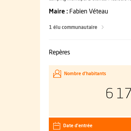
Les elus
Maire :
Fabien Véteau
1 élu communautaire
Repères
Nombre d'habitants
6 1
Date d'entrée