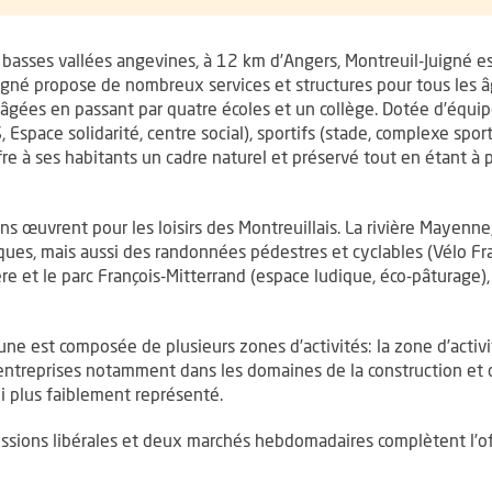
asses vallées angevines, à 12 km d’Angers, Montreuil-Juigné est
igné propose de nombreux services et structures pour tous les â
gées en passant par quatre écoles et un collège. Dotée d’équipem
, Espace solidarité, centre social), sportifs (stade, complexe sport
 offre à ses habitants un cadre naturel et préservé tout en étant à
ns œuvrent pour les loisirs des Montreuillais. La rivière Mayenne
iques, mais aussi des randonnées pédestres et cyclables (Vélo Fr
re et le parc François-Mitterrand (espace ludique, éco-pâturage
e est composée de plusieurs zones d’activités: la zone d’activ
ntreprises notamment dans les domaines de la construction et de 
i plus faiblement représenté.
sions libérales et deux marchés hebdomadaires complètent l’off