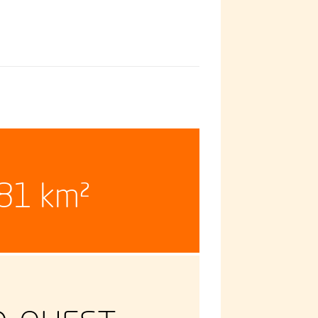
81 km²