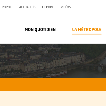
, OUVRE UNE NOUVELLE 
ÉTROPOLE
ACTUALITÉS
LE POINT
VIDÉOS
re Métropole - Communauté urbaine : Retour à l'accueil
MON QUOTIDIEN
LA MÉTROPOLE