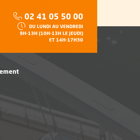
Téléphone :
02 41 05 50 00
HORAIRES :
DU LUNDI AU VENDREDI
e
9H-13H (10H-13H LE JEUDI)
ET 14H-17H30
vement