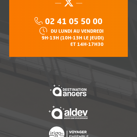
Suivez-nous su
, Ouvre une no
Téléphone :
02 41 05 50 00
HORAIRES :
DU LUNDI AU VENDREDI
9H-13H (10H-13H LE JEUDI)
ET 14H-17H30
, Ouvre une nouvelle f
, Ouvre une nouvelle f
, Ouvre une nouvelle f