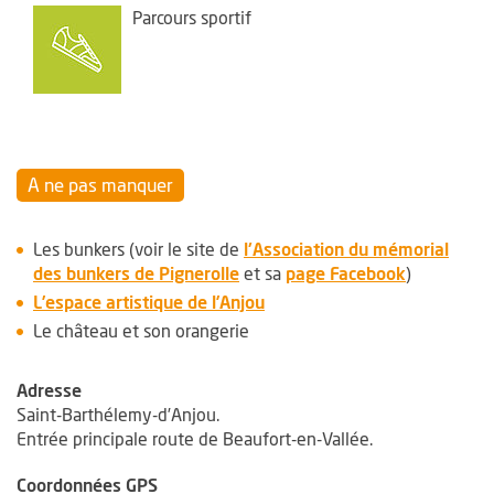
Parcours sportif
A ne pas manquer
Les bunkers (voir le site de
l'Association du mémorial
, Ouvre une nouvelle fenêtre
, Ouvre un
des bunkers de Pignerolle
et sa
page Facebook
)
, Ouvre une nouvelle fenêtre
L’espace artistique de l’Anjou
Le château et son orangerie
Adresse
Saint-Barthélemy-d’Anjou.
Entrée principale route de Beaufort-en-Vallée.
Coordonnées GPS