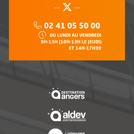
Suivez-nous su
, Ouvre une no
Téléphone :
02 41 05 50 00
HORAIRES :
DU LUNDI AU VENDREDI
9H-13H (10H-13H LE JEUDI)
ET 14H-17H30
, Ouvre une nouvelle f
, Ouvre une nouvelle f
, Ouvre une nouvelle f