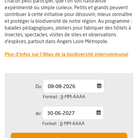
Chacun peut participer, que l’on soit naturaliste
expérimenté ou simple curieux. Petits et grands peuvent
contribuer à cette initiative pour découvrir, mieux connaître
et protéger la biodiversité de notre région. Au programme :
balades pédagogiques, ateliers pour fabriquer des hôtels à
insectes, spectacles, visites de sites et observations
d’espèces, partout dans Angers Loire Métropole.
Plus d'infos sur l'Atlas de la biodiversité intercommunal
Filter les événements
Filtrer les événements par date
Date de début
Du
Saisie de date au format jo
Format : JJ-MM-AAAA
Date de fin
au
Saisie de date au format jo
Format : JJ-MM-AAAA