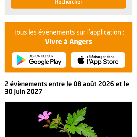
les événements
Rechercher
Tous les événements sur l'application :
Vivre à Angers
L'application "Vivre à Angers" - Dispon
, Ouvre une nouvelle f
L'application "Vivre
, Ou
2 évènements entre le 08 août 2026 et le
30 juin 2027
Plus d'information sur l'évènement : Herbier photographique