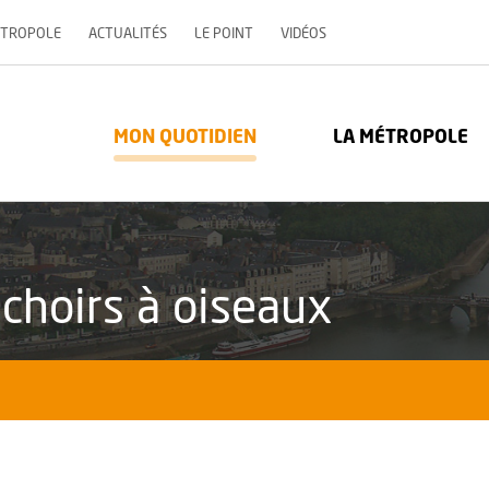
, OUVRE UNE NOUVELLE 
ÉTROPOLE
ACTUALITÉS
LE POINT
VIDÉOS
re Métropole - Communauté urbaine : Retour à l'accueil
MON QUOTIDIEN
LA MÉTROPOLE
ichoirs à oiseaux