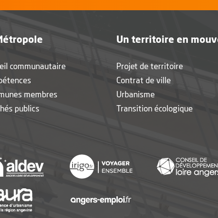
Métropole
Un territoire en mou
eil communautaire
Projet de territoire
pétences
Contrat de ville
munes membres
Urbanisme
hés publics
Transition écologique
nouvelle fenêtre
, Ouvre une nouvelle fenêtre
, Ouvre une nouvelle fen
, Ouvre une nouvelle fenêtre
, Ouvre une nouvelle fen