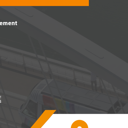
vement
être
, Ouvre une nouvelle fenêtre
être