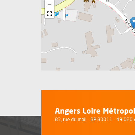
−
Angers Loire Métropo
83, rue du mail - BP 80011 - 49 02