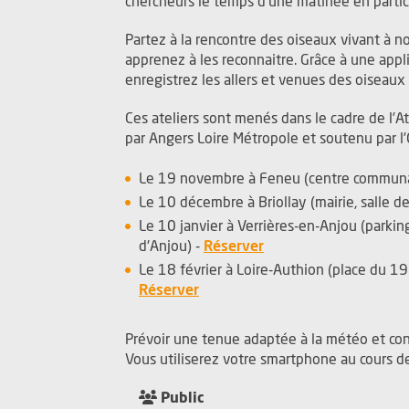
chercheurs le temps d’une matinée en partici
Partez à la rencontre des oiseaux vivant à n
apprenez à les reconnaitre. Grâce à une ap
enregistrez les allers et venues des oiseau
Ces ateliers sont menés dans le cadre de l’A
par Angers Loire Métropole et soutenu par l’O
Le 19 novembre à Feneu (centre communal
Le 10 décembre à Briollay (mairie, salle des
Le 10 janvier à Verrières-en-Anjou (parkin
, Ouvre une nouvelle 
d'Anjou) -
Réserver
Le 18 février à Loire-Authion (place du 19
, Ouvre une nouvelle fenêtre
Réserver
Prévoir une tenue adaptée à la météo et con
Vous utiliserez votre smartphone au cours d
Public