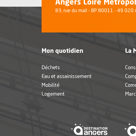
Angers Loire Métropo
83, rue du mail - BP 80011 - 49 02
Mon quotidien
La 
Déchets
Cons
Eau et assainissement
Com
Mobilité
Com
Logement
Marc
, Ouvre une 