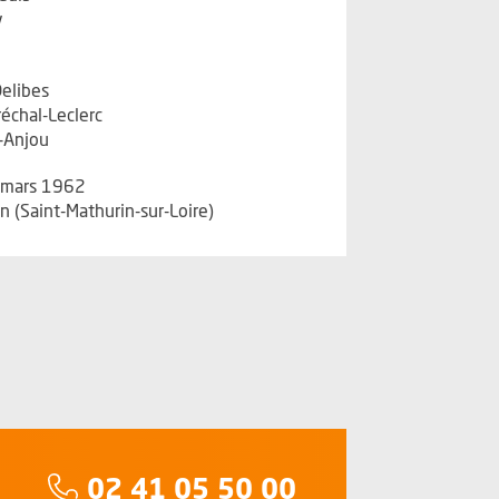
y
elibes
échal-Leclerc
-Anjou
 mars 1962
n (Saint-Mathurin-sur-Loire)
Téléphone :
02 41 05 50 00