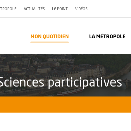
, OUVRE UNE NOUVELLE 
ÉTROPOLE
ACTUALITÉS
LE POINT
VIDÉOS
re Métropole - Communauté urbaine : Retour à l'accueil
MON QUOTIDIEN
LA MÉTROPOLE
 Sciences participatives