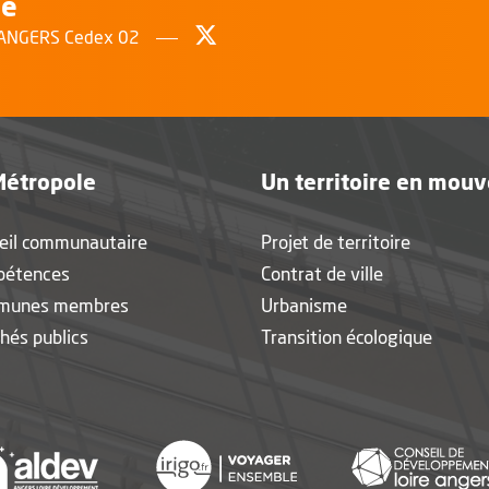
le
Suivez-nous sur Twitter
, Ouvre une nouvelle fenêtr
0 ANGERS Cedex 02
Métropole
Un territoire en mou
eil communautaire
Projet de territoire
pétences
Contrat de ville
munes membres
Urbanisme
hés publics
Transition écologique
nouvelle fenêtre
, Ouvre une nouvelle fenêtre
, Ouvre une nouvelle fen