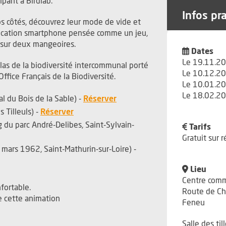
pant à Birdlab.
Infos pr
os côtés, découvrez leur mode de vide et
plication smartphone pensée comme un jeu,
x sur deux mangeoires.
Dates
Le 19.11.20
tlas de la biodiversité intercommunal porté
Le 10.12.20
ffice Français de la Biodiversité.
Le 10.01.20
Le 18.02.20
, Ouvre une nouvelle fenêtre
 du Bois de la Sable) -
Réserver
, Ouvre une nouvelle fenêtre
 Tilleuls) -
Réserver
g du parc André-Delibes, Saint-Sylvain-
Tarifs
fenêtre
Gratuit sur 
 mars 1962, Saint-Mathurin-sur-Loire) -
Lieu
Centre comm
fortable.
Route de C
e cette animation
Feneu
Salle des til