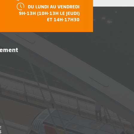
HORAIRES :
DU LUNDI AU VENDREDI
e
9H-13H (10H-13H LE JEUDI)
ET 14H-17H30
vement
être
, Ouvre une nouvelle fenêtre