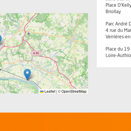
Place O'Kell
Briollay
Parc André D
4 rue du Mar
Verrières-en
Place du 19
Loire-Authio
Leaflet
|
©
OpenStreetMap