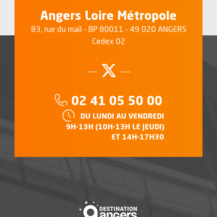
Angers Loire Métropole
83, rue du mail - BP 80011 - 49 020 ANGERS
Cedex 02
Suivez-nous su
, Ouvre une no
Téléphone :
02 41 05 50 00
HORAIRES :
DU LUNDI AU VENDREDI
9H-13H (10H-13H LE JEUDI)
ET 14H-17H30
, Ouvre une nouvelle f