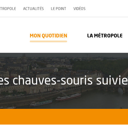
, OUVRE UNE NOUVELLE 
ÉTROPOLE
ACTUALITÉS
LE POINT
VIDÉOS
re Métropole - Communauté urbaine : Retour à l'accueil
MON QUOTIDIEN
LA MÉTROPOLE
es chauves-souris suivie