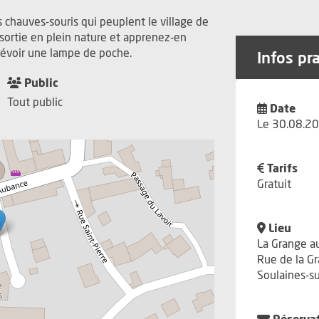
s chauves-souris qui peuplent le village de
 sortie en plein nature et apprenez-en
Prévoir une lampe de poche.
Infos pr
Public
Tout public
Date
Le 30.08.20
Tarifs
Gratuit
Lieu
La Grange a
Rue de la G
Soulaines-s
Réserva