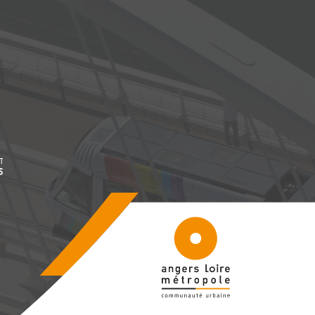
être
, Ouvre une nouvelle fenêtre
être