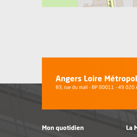
Angers Loire Métropo
83, rue du mail - BP 80011 - 49 02
Mon quotidien
La 