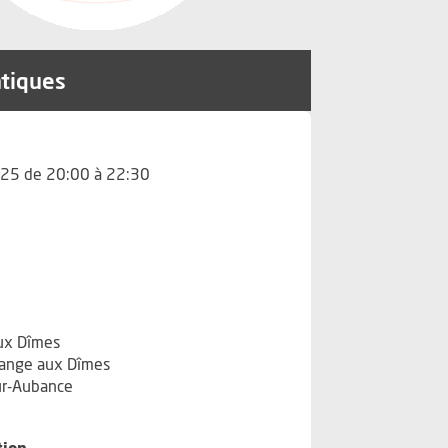
atiques
25 de 20:00 à 22:30
ux Dîmes
range aux Dîmes
ur-Aubance
tion