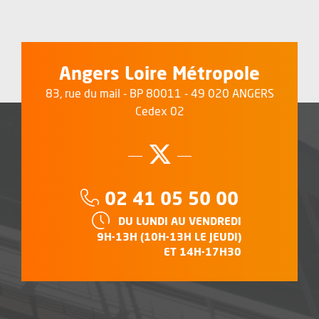
Angers Loire Métropole
83, rue du mail - BP 80011 - 49 020 ANGERS
Cedex 02
Suivez-nous su
, Ouvre une no
Téléphone :
02 41 05 50 00
HORAIRES :
DU LUNDI AU VENDREDI
9H-13H (10H-13H LE JEUDI)
ET 14H-17H30