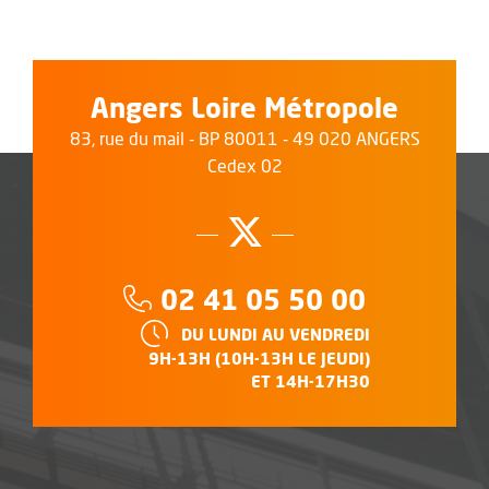
Angers Loire Métropole
83, rue du mail - BP 80011 - 49 020 ANGERS
Cedex 02
Suivez-nous su
, Ouvre une no
Téléphone :
02 41 05 50 00
HORAIRES :
DU LUNDI AU VENDREDI
9H-13H (10H-13H LE JEUDI)
ET 14H-17H30