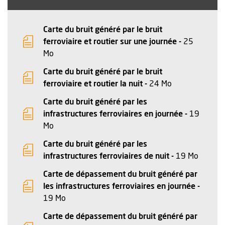
Carte du bruit généré par le bruit
ferroviaire et routier sur une journée -
25
, Fichier au format Pdf
, Ouvre une nouvelle fenêtre
Mo
Carte du bruit généré par le bruit
, Fichier au fo
, Ouvre une no
ferroviaire et routier la nuit -
24 Mo
Carte du bruit généré par les
infrastructures ferroviaires en journée -
19
, Fichier au format Pdf
, Ouvre une nouvelle fenêtre
Mo
Carte du bruit généré par les
, Fichie
, Ouvre
infrastructures ferroviaires de nuit -
19 Mo
Carte de dépassement du bruit généré par
les infrastructures ferroviaires en journée -
, Fichier au format Pdf
, Ouvre une nouvelle fenêtre
19 Mo
Carte de dépassement du bruit généré par