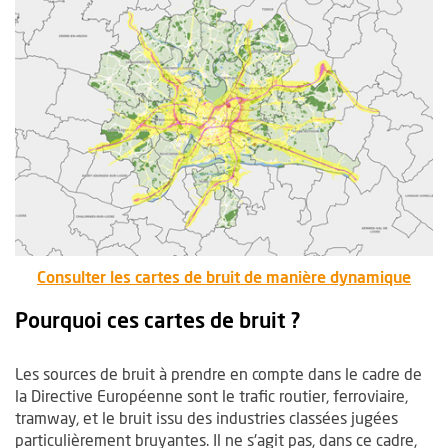
, Ouvre une nouvelle fenêtre
, Ouv
Consulter les cartes de bruit de manière dynamique
Pourquoi ces cartes de bruit ?
Les sources de bruit à prendre en compte dans le cadre de
la Directive Européenne sont le trafic routier, ferroviaire,
tramway, et le bruit issu des industries classées jugées
particulièrement bruyantes. Il ne s'agit pas, dans ce cadre,