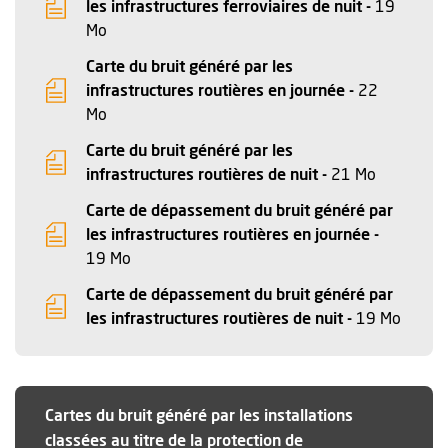
les infrastructures ferroviaires de nuit -
19
, Fichier au format Pdf
, Ouvre une nouvelle fenêtre
Mo
Carte du bruit généré par les
infrastructures routières en journée -
22
, Fichier au format Pdf
, Ouvre une nouvelle fenêtre
Mo
Carte du bruit généré par les
, Fichier 
, Ouvre un
infrastructures routières de nuit -
21 Mo
Carte de dépassement du bruit généré par
les infrastructures routières en journée -
, Fichier au format Pdf
, Ouvre une nouvelle fenêtre
19 Mo
Carte de dépassement du bruit généré par
, Fichi
, Ouvr
les infrastructures routières de nuit -
19 Mo
Cartes du bruit généré par les installations
classées au titre de la protection de