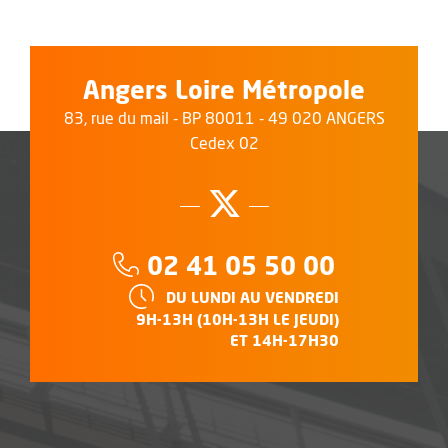
Angers Loire Métropole
83, rue du mail - BP 80011 - 49 020 ANGERS
Cedex 02
Suivez-nous su
, Ouvre une no
Téléphone :
02 41 05 50 00
HORAIRES :
DU LUNDI AU VENDREDI
9H-13H (10H-13H LE JEUDI)
ET 14H-17H30