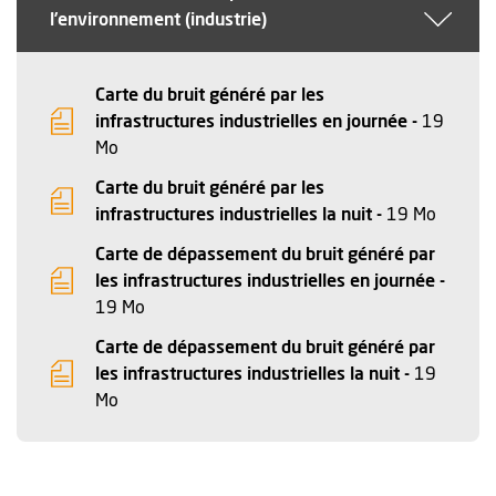
l’environnement (industrie)
Carte du bruit généré par les
infrastructures industrielles en journée -
19
, Fichier au format Pdf
, Ouvre une nouvelle fenêtre
Mo
Carte du bruit généré par les
, Fichie
, Ouvre
infrastructures industrielles la nuit -
19 Mo
Carte de dépassement du bruit généré par
les infrastructures industrielles en journée -
, Fichier au format Pdf
, Ouvre une nouvelle fenêtre
19 Mo
Carte de dépassement du bruit généré par
les infrastructures industrielles la nuit -
19
, Fichier au format Pdf
, Ouvre une nouvelle fenêtre
Mo