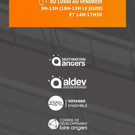
DU LUNDI AU VENDREDI
9H-13H (10H-13H LE JEUDI)
ET 14H-17H30
, Ouvre une nouvelle f
, Ouvre une nouvelle f
, Ouvre une nouvelle f
, Ouvre une nouvelle f