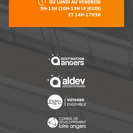
HORAIRES :
DU LUNDI AU VENDREDI
9H-13H (10H-13H LE JEUDI)
ET 14H-17H30
, Ouvre une nouvelle f
, Ouvre une nouvelle f
, Ouvre une nouvelle f
, Ouvre une nouvelle f