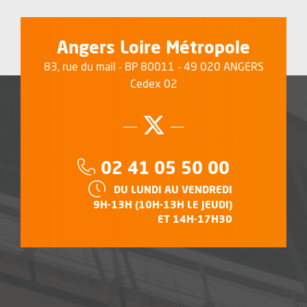
Angers Loire Métropole
83, rue du mail - BP 80011 - 49 020 ANGERS
Cedex 02
Suivez-nous su
, Ouvre une no
Téléphone :
02 41 05 50 00
HORAIRES :
DU LUNDI AU VENDREDI
9H-13H (10H-13H LE JEUDI)
ET 14H-17H30