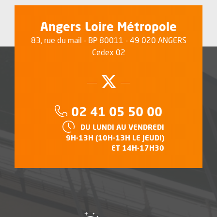
Angers Loire Métropole
83, rue du mail - BP 80011 - 49 020 ANGERS
Cedex 02
Suivez-nous su
, Ouvre une no
Téléphone :
02 41 05 50 00
HORAIRES :
DU LUNDI AU VENDREDI
9H-13H (10H-13H LE JEUDI)
ET 14H-17H30
, Ouvre une nouvelle f