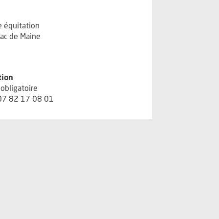
e équitation
ac de Maine
tion
obligatoire
07 82 17 08 01