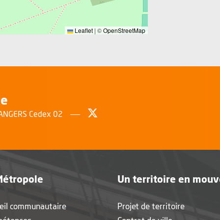
Leaflet
|
©
OpenStreetMap
le
Suivez-nous sur Twitter
, Ouvre une nouvelle fenêtr
0 ANGERS Cedex 02
Métropole
Un territoire en mou
eil communautaire
Projet de territoire