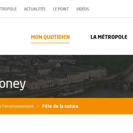
, OUVRE UNE NOUVELLE 
ÉTROPOLE
ACTUALITÉS
LE POINT
VIDÉOS
re Métropole - Communauté urbaine : Retour à l'accueil
MON QUOTIDIEN
LA MÉTROPOLE
poney
Fête de la nature
e l'environnement