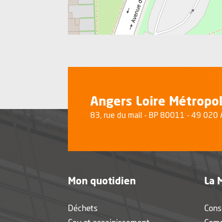
Angers Loire Métropo
83, rue du mail - BP 80011 - 49 02
Mon quotidien
La 
Déchets
Cons