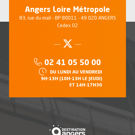
Angers Loire Métropole
83, rue du mail - BP 80011 - 49 020 ANGERS
Cedex 02
Suivez-nous su
, Ouvre une no
Téléphone :
02 41 05 50 00
HORAIRES :
DU LUNDI AU VENDREDI
9H-13H (10H-13H LE JEUDI)
ET 14H-17H30
, Ouvre une nouvelle f