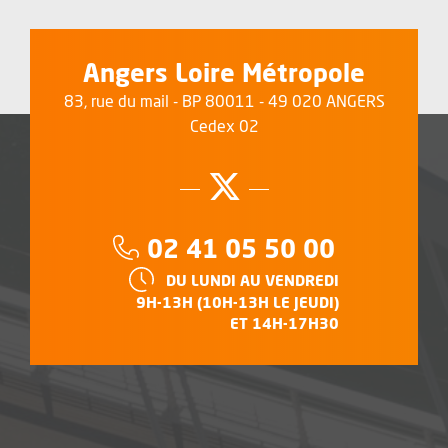
Angers Loire Métropole
83, rue du mail - BP 80011 - 49 020 ANGERS
Cedex 02
Suivez-nous su
, Ouvre une no
Téléphone :
02 41 05 50 00
HORAIRES :
DU LUNDI AU VENDREDI
9H-13H (10H-13H LE JEUDI)
ET 14H-17H30