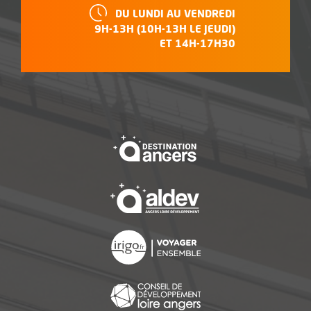
HORAIRES :
DU LUNDI AU VENDREDI
9H-13H (10H-13H LE JEUDI)
ET 14H-17H30
, Ouvre une nouvelle f
, Ouvre une nouvelle f
, Ouvre une nouvelle f
, Ouvre une nouvelle f