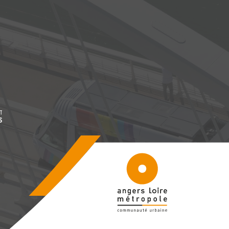
être
, Ouvre une nouvelle fenêtre
être
50083