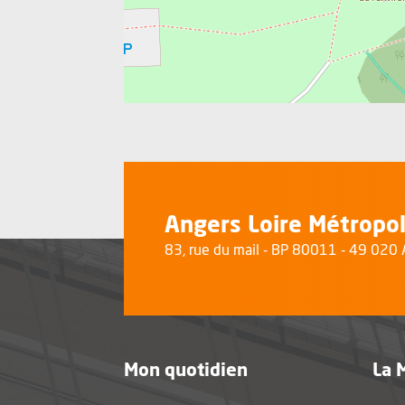
Angers Loire Métropo
83, rue du mail - BP 80011 - 49 02
Mon quotidien
La 