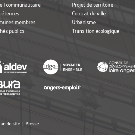
eil communautaire
Projet de territoire
pétences
Contrat de ville
munes membres
Urbanisme
hés publics
Transition écologique
nouvelle fenêtre
, Ouvre une nouvelle fenêtre
, Ouvre une nouvelle fen
, Ouvre une nouvelle fenêtre
, Ouvre une nouvelle fen
, Ouvre une nouvelle fenêtre
lan de site
Presse