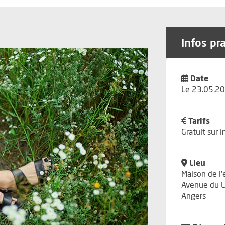
Infos pr
Date
Le 23.05.20
Tarifs
Gratuit sur i
Lieu
Maison de l
Avenue du L
Angers