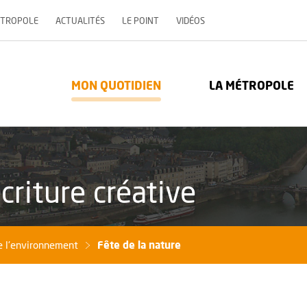
, OUVRE UNE NOUVELLE 
ÉTROPOLE
ACTUALITÉS
LE POINT
VIDÉOS
re Métropole - Communauté urbaine : Retour à l'accueil
MON QUOTIDIEN
LA MÉTROPOLE
criture créative
Fête de la nature
e l'environnement