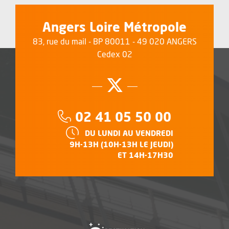
Angers Loire Métropole
83, rue du mail - BP 80011 - 49 020 ANGERS
Cedex 02
Suivez-nous su
, Ouvre une no
Téléphone :
02 41 05 50 00
HORAIRES :
DU LUNDI AU VENDREDI
9H-13H (10H-13H LE JEUDI)
ET 14H-17H30
, Ouvre une nouvelle f