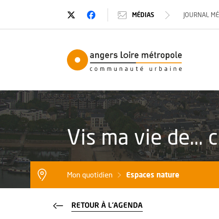
Suivez-nous sur Twitter
, Ouvre une nouvelle fenêtre
Suivez-nous sur Facebook
, Ouvre une nouvelle fenêtre
MÉDIAS
JOURNAL M
Angers Loi
Vis ma vie de... 
Espaces nature
Mon quotidien
RETOUR À L'AGENDA