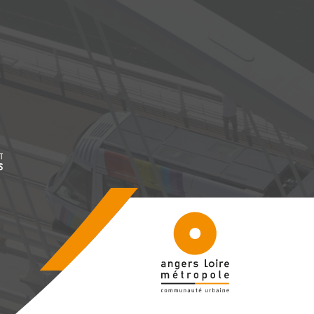
être
, Ouvre une nouvelle fenêtre
être
5005