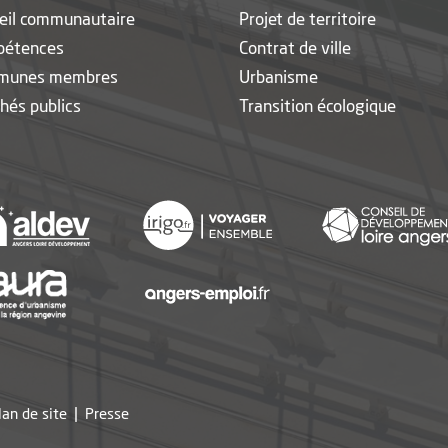
eil communautaire
Projet de territoire
pétences
Contrat de ville
munes membres
Urbanisme
hés publics
Transition écologique
nouvelle fenêtre
, Ouvre une nouvelle fenêtre
, Ouvre une nouvelle fen
, Ouvre une nouvelle fenêtre
, Ouvre une nouvelle fen
, Ouvre une nouvelle fenêtre
lan de site
Presse