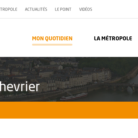
, OUVRE UNE NOUVELLE 
ÉTROPOLE
ACTUALITÉS
LE POINT
VIDÉOS
re Métropole - Communauté urbaine : Retour à l'accueil
MON QUOTIDIEN
LA MÉTROPOLE
chevrier