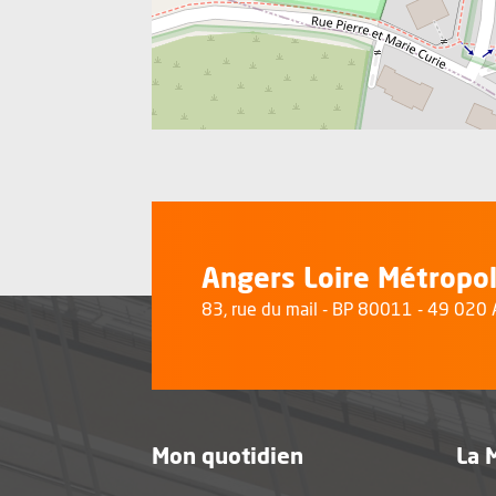
Angers Loire Métropo
83, rue du mail - BP 80011 - 49 02
Mon quotidien
La 