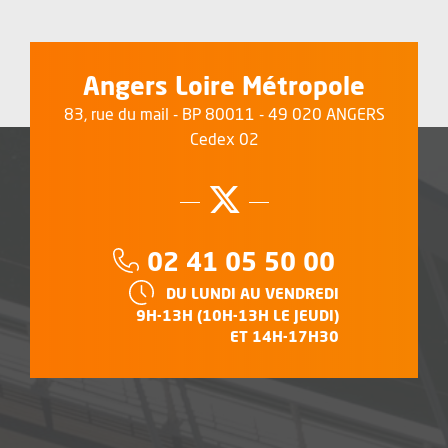
Angers Loire Métropole
83, rue du mail - BP 80011 - 49 020 ANGERS
Cedex 02
Suivez-nous su
, Ouvre une no
Téléphone :
02 41 05 50 00
HORAIRES :
DU LUNDI AU VENDREDI
9H-13H (10H-13H LE JEUDI)
ET 14H-17H30