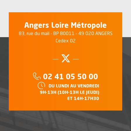
Angers Loire Métropole
83, rue du mail - BP 80011 - 49 020 ANGERS
Cedex 02
Suivez-nous su
, Ouvre une no
Téléphone :
02 41 05 50 00
HORAIRES :
DU LUNDI AU VENDREDI
9H-13H (10H-13H LE JEUDI)
ET 14H-17H30