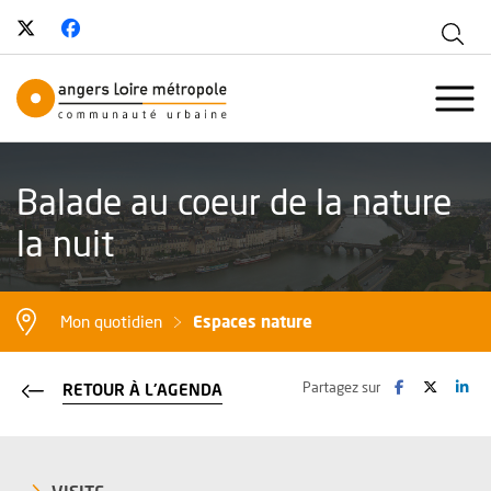
Suivez-nous sur Twitter
, Ouvre une nouvelle fenêtre
Suivez-nous sur Facebook
, Ouvre une nouvelle fenêtre
Aff
Angers Loire Métropole - Communau
Ouvr
Balade au coeur de la nature
la nuit
Espaces nature
Mon quotidien
Facebook
, Ouvre une no
Twitter
, Ouvre 
Lin
, O
Partagez sur
RETOUR À L'AGENDA