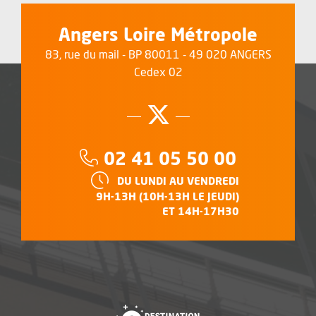
Angers Loire Métropole
83, rue du mail - BP 80011 - 49 020 ANGERS
Cedex 02
Suivez-nous su
, Ouvre une no
Téléphone :
02 41 05 50 00
HORAIRES :
DU LUNDI AU VENDREDI
9H-13H (10H-13H LE JEUDI)
ET 14H-17H30
, Ouvre une nouvelle f