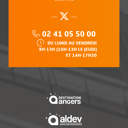
Suivez-nous su
, Ouvre une no
Téléphone :
02 41 05 50 00
HORAIRES :
DU LUNDI AU VENDREDI
9H-13H (10H-13H LE JEUDI)
ET 14H-17H30
, Ouvre une nouvelle f
, Ouvre une nouvelle f