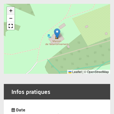
+
−
Leaflet
|
©
OpenStreetMap
Infos pratiques
Date