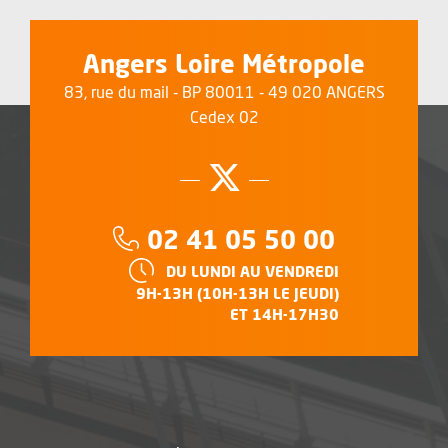
Angers Loire Métropole
83, rue du mail - BP 80011 - 49 020 ANGERS
Cedex 02
Suivez-nous su
, Ouvre une no
Téléphone :
02 41 05 50 00
HORAIRES :
DU LUNDI AU VENDREDI
9H-13H (10H-13H LE JEUDI)
ET 14H-17H30