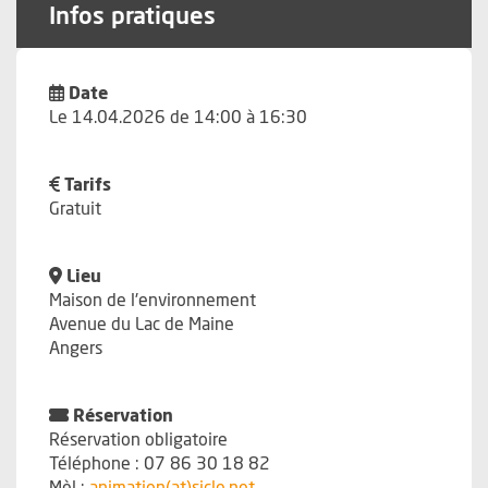
Infos pratiques
Date
Le 14.04.2026 de 14:00 à 16:30
Tarifs
Gratuit
Lieu
Maison de l'environnement
Avenue du Lac de Maine
Angers
Réservation
Réservation obligatoire
Téléphone : 07 86 30 18 82
, Ouvre une nouvelle fenêtre
, Ouvre une nouvelle fenêtre
Mèl :
animation(at)sicle.net