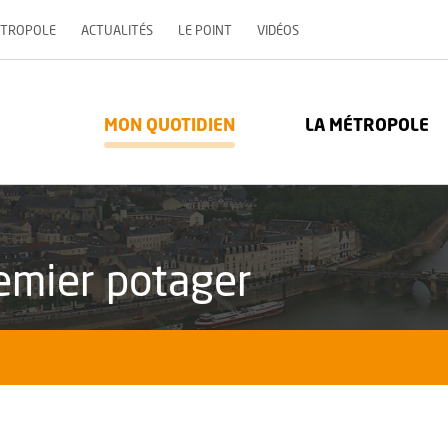
, OUVRE UNE NOUVELLE 
ÉTROPOLE
ACTUALITÉS
LE POINT
VIDÉOS
re Métropole - Communauté urbaine : Retour à l'accueil
MON QUOTIDIEN
LA MÉTROPOLE
emier potager