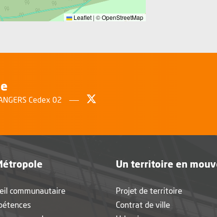
Leaflet
|
©
OpenStreetMap
le
Suivez-nous sur Twitter
, Ouvre une nouvelle fenêtr
0 ANGERS Cedex 02
Métropole
Un territoire en mou
eil communautaire
Projet de territoire
pétences
Contrat de ville