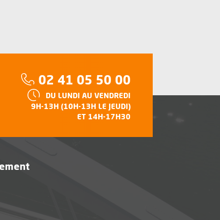
Téléphone :
02 41 05 50 00
HORAIRES :
DU LUNDI AU VENDREDI
e
9H-13H (10H-13H LE JEUDI)
ET 14H-17H30
vement