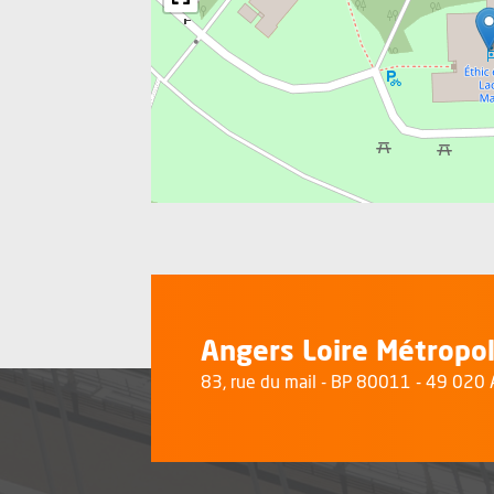
Angers Loire Métropo
83, rue du mail - BP 80011 - 49 02