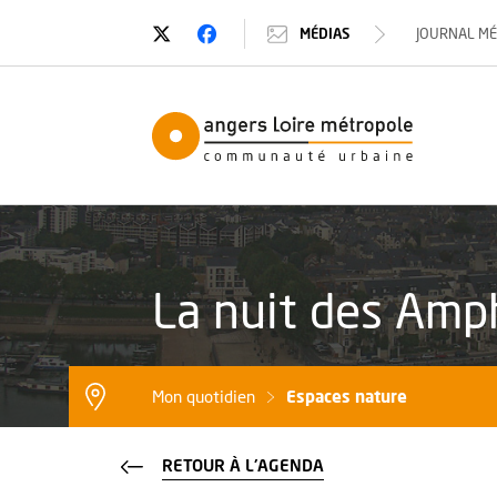
Suivez-nous sur Twitter
, Ouvre une nouvelle fenêtre
Suivez-nous sur Facebook
, Ouvre une nouvelle fenêtre
MÉDIAS
JOURNAL M
Angers Loi
La nuit des Amp
Espaces nature
Mon quotidien
RETOUR À L'AGENDA