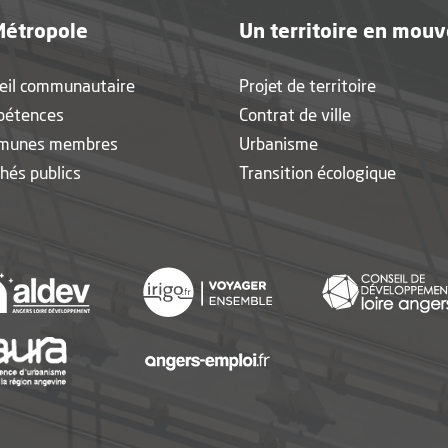
Métropole
Un territoire en mou
eil communautaire
Projet de territoire
pétences
Contrat de ville
munes membres
Urbanisme
hés publics
Transition écologique
nouvelle fenêtre
, Ouvre une nouvelle fenêtre
, Ouvre une nouvelle fen
, Ouvre une nouvelle fenêtre
, Ouvre une nouvelle fen