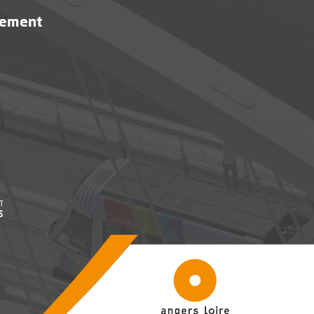
vement
être
, Ouvre une nouvelle fenêtre
être