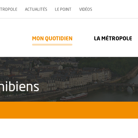
, OUVRE UNE NOUVELLE 
ÉTROPOLE
ACTUALITÉS
LE POINT
VIDÉOS
re Métropole - Communauté urbaine : Retour à l'accueil
MON QUOTIDIEN
LA MÉTROPOLE
hibiens